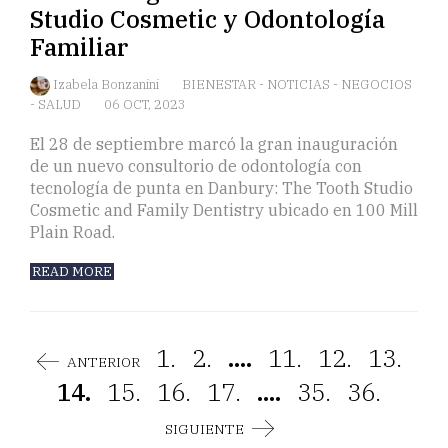
Studio Cosmetic y Odontología
Familiar
Izabela Bonzanini
BIENESTAR
-
NOTICIAS
-
NEGOCIOS
-
SALUD
06 OCT, 2023
El 28 de septiembre marcó la gran inauguración
de un nuevo consultorio de odontología con
tecnología de punta en Danbury: The Tooth Studio
Cosmetic and Family Dentistry ubicado en 100 Mill
Plain Road.
READ MORE
1.
2.
....
11.
12.
13.
ANTERIOR
14.
15.
16.
17.
....
35.
36.
SIGUIENTE