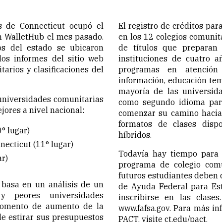
s de Connecticut ocupó el
El registro de créditos pa
n WalletHub el mes pasado.
en los 12 colegios comunit
os del estado se ubicaron
de títulos que preparan 
los informes del sitio web
instituciones de cuatro a
tarios y clasificaciones del
programas en atención 
información, educación tem
mayoría de las universida
 universidades comunitarias
como segundo idioma par
jores a nivel nacional:
comenzar su camino hacia 
formatos de clases dispo
° lugar)
híbridos.
necticut (11° lugar)
Todavía hay tiempo para p
r)
programa de colegio comu
futuros estudiantes deben 
e basa en un análisis de un
de Ayuda Federal para Est
y peores universidades
inscribirse en las clas
momento de aumento de la
www.fafsa.gov. Para más in
e estirar sus presupuestos
PACT, visite ct.edu/pact.