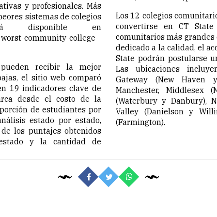
tivas y profesionales. Más
Los 12 colegios comunitari
peores sistemas de colegios
convertirse en CT State
tá disponible en
comunitarios más grandes d
t-worst-community-college-
dedicado a la calidad, el a
State podrán postularse u
pueden recibir la mejor
Las ubicaciones incluyen
ajas, el sitio web comparó
Gateway (New Haven y N
en 19 indicadores clave de
Manchester, Middlesex (
arca desde el costo de la
(Waterbury y Danbury), N
roporción de estudiantes por
Valley (Danielson y Will
nálisis estado por estado,
(Farmington).
de los puntajes obtenidos
estado y la cantidad de