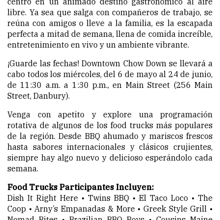
centro en un animado destino gastronómico al aire
libre. Ya sea que salga con compañeros de trabajo, se
reúna con amigos o lleve a la familia, es la escapada
perfecta a mitad de semana, llena de comida increíble,
entretenimiento en vivo y un ambiente vibrante.
¡Guarde las fechas! Downtown Chow Down se llevará a
cabo todos los miércoles, del 6 de mayo al 24 de junio,
de 11:30 a.m. a 1:30 p.m., en Main Street (256 Main
Street, Danbury).
Venga con apetito y explore una programación
rotativa de algunos de los food trucks más populares
de la región. Desde BBQ ahumado y mariscos frescos
hasta sabores internacionales y clásicos crujientes,
siempre hay algo nuevo y delicioso esperándolo cada
semana.
Food Trucks Participantes Incluyen:
Dish It Right Here • Twins BBQ • El Taco Loco • The
Coop • Arny’s Empanadas & More • Greek Style Grill •
Nomad Bites • Brazilian BBQ Boys • Cousins Maine