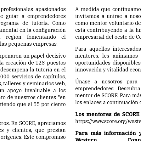
profesionales apasionados
A medida que continuamos
de guiar a emprendedores
invitamos a unirse a noso
rograma de tutoría. Como
como mentor voluntario de 
mental en la configuración
está contribuyendo a la h
 región fomentando el
empresarial del oeste de C
e las pequeñas empresas.
Para aquellos interesado
mpeñaron un papel decisivo
mentores, les animamos
la creación de 123 puestos
oportunidades disponibles
e desempeña la tutoría en el
innovación y vitalidad econ
000 servicios de capítulos,
Únase a nosotros para
, talleres y seminarios web,
emprendedores. Descubr
n apoyo invaluable a los
mentor de SCORE. Para más 
to de nuestros clientes "en
los enlaces a continuación
tiendo que el 55 por ciento
Los mentores de SCORE 
https://www.score.org/west
eros. En SCORE, apreciamos
s y clientes, que prestan
Para más información 
 orígenes. Este compromiso
Western Conn