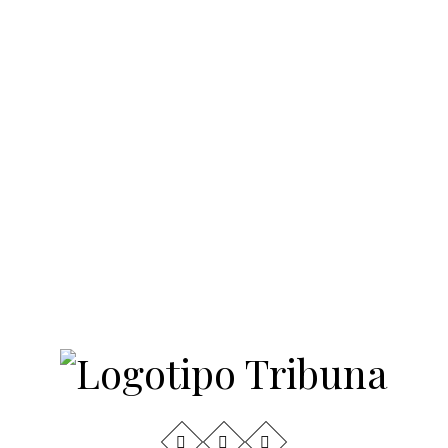
Invitación a la Media
Maratón de Newtown
4
Líderes Comunitarios y
Estudiantes Entre los
Homenajeados de la Gala
American Dream 2026