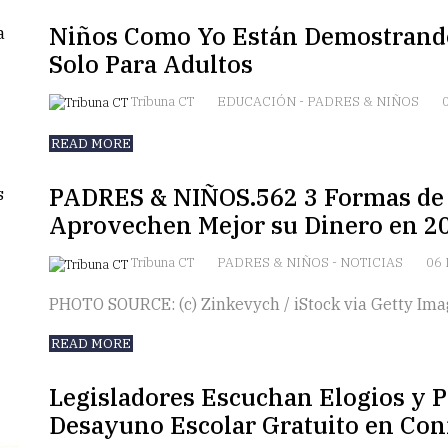
Niños Como Yo Están Demostrando
Solo Para Adultos
Tribuna CT
EDUCACIÓN
-
PADRES & NIÑOS
READ MORE
PADRES & NIÑOS.562 3 Formas de 
Aprovechen Mejor su Dinero en 2
Tribuna CT
PADRES & NIÑOS
-
NOTICIAS
06 
PHOTO SOURCE: (c) Zinkevych / iStock via Getty Ima
READ MORE
Legisladores Escuchan Elogios y P
Desayuno Escolar Gratuito en Con