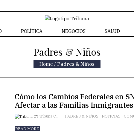
D
POLÍTICA
NEGOCIOS
SALUD
CONTACTO
Padres & Niños
Home
/
Padres & Niños
Cómo los Cambios Federales en S
Afectar a las Familias Inmigrante
Tribuna CT
PADRES & NIÑOS
-
NOTICIAS
-
COM
READ MORE