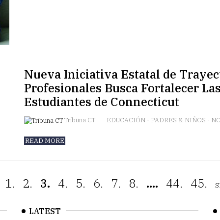
Nueva Iniciativa Estatal de Trayec
Profesionales Busca Fortalecer La
Estudiantes de Connecticut
Tribuna CT
EDUCACIÓN
-
PADRES & NIÑOS
-
NO
READ MORE
1.
2.
3.
4.
5.
6.
7.
8.
....
44.
45.
S
LATEST