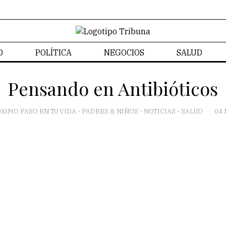
D
POLÍTICA
NEGOCIOS
SALUD
CONTACTO
Pensando en Antibióticos
ÓXIMO PASO EN TU VIDA
-
PADRES & NIÑOS
-
NOTICIAS
-
SALUD
04 