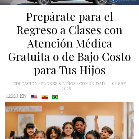
Prepárate para el
Regreso a Clases con
Atención Médica
Gratuita o de Bajo Costo
para Tus Hijos
EDUCACIÓN
-
PADRES & NIÑOS
-
COMUNIDAD
03 SEP,
2025
LEER EN