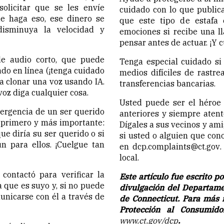
olicitar que se les envíe
cuidado con lo que publica
e haga eso, ese dinero se
que este tipo de estafa
disminuya la velocidad y
emociones si recibe una l
pensar antes de actuar. ¡Y 
de audio corto, que puede
Tenga especial cuidado si
do en línea (¡tenga cuidado
medios difíciles de rastre
ra clonar una voz usando IA.
transferencias bancarias.
voz diga cualquier cosa.
Usted puede ser el héroe 
ergencia de un ser querido
anteriores y siempre atento
o primero y más importante:
Dígales a sus vecinos y ami
que diría su ser querido o si
si usted o alguien que con
n para ellos. ¡Cuelgue tan
en
dcp.complaints@ct.gov
local.
ontactó para verificar la
Este artículo fue escrito p
 que es suyo y, si no puede
divulgación del Departame
unicarse con él a través de
de Connecticut. Para más
Protección al Consumido
www.ct.gov/dcp
.