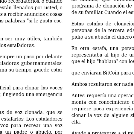
ido recordatorios, o cuando
programa de clonación de v
están llenados por usted, o
de su familiar. Cuando el e
a recibir anuncios e cosas
s palabras "si le gusta eso,
Estas estafas de clonaci
personas de la tercera eda
pidió a su abuela el dinero 
n ser muy útiles, también
los estafadores.
En otra estafa, una per
representaba al hijo de u
siempre un paso por delante
que el hijo "hablara" con l
guladores gubernamentales.
toma su tiempo, ¡puede estar
que enviaran BitCoin para c
Ambos resultaron ser nada 
ficial para clonar las voces
s, fingiendo una emergencia
Antes, requería una operaci
monta con conocimiento d
requiere poca experiencia
as de voz clonada, que se
clonar la voz de alguien 
estafarlos. Los estafadores
ella.
voz para recrear una voz
 a un padre o abuelo, por
Ayude a protegerse a sí m