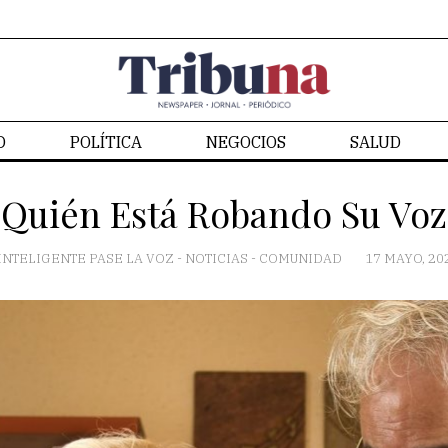
D
POLÍTICA
NEGOCIOS
SALUD
CONTACTO
¿Quién Está Robando Su Voz
INTELIGENTE PASE LA VOZ
-
NOTICIAS
-
COMUNIDAD
17 MAYO, 20