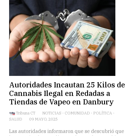
Autoridades Incautan 25 Kilos de
Cannabis Ilegal en Redadas a
Tiendas de Vapeo en Danbury
Tribuna CT
NOTICIAS
-
COMUNIDAD
-
POLÍTICA
-
SALUD
09 MAYO, 2025
Las autoridades informaron que se descubrió que