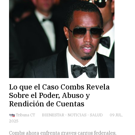
Lo que el Caso Combs Revela
Sobre el Poder, Abuso y
Rendición de Cuentas
Tribuna CT
BIENESTAR
-
NOTICIAS
-
SALUD
09 JUL,
2025
Combs ahora enfrenta graves cargos federales,