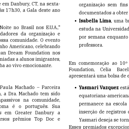
em Danbury, CT, na sexta-
organização sem fins
 às 17h30, a Gala deste ano
documentados a obter o
.
Isabella Lima
, uma b
te no Brasil nos E.U.A.,"
estuda na Universidad
dadores da organização e
por semana enquanto 
ossa comunidade. O evento
professora.
onho Americano, celebrando
can Dream Foundation nos
miadas a alunos imigrantes,
Em comemoração ao 10º 
ba ao vivo emocionante.
Foundation, Celia Bace
apresentará uma bolsa de e
Paula Machado – Parceira
Yasmari Vazquez
está
a, a Dra. Machado tem sido
equatoriana-america
passivos na comunidade,
permanece na escola 
ioma é o português. Sua
inserção de registros
tes em Greater Danbury a
versos prêmios Top Doc e
Yasmari deseja se torn
Esses premiados excepcion