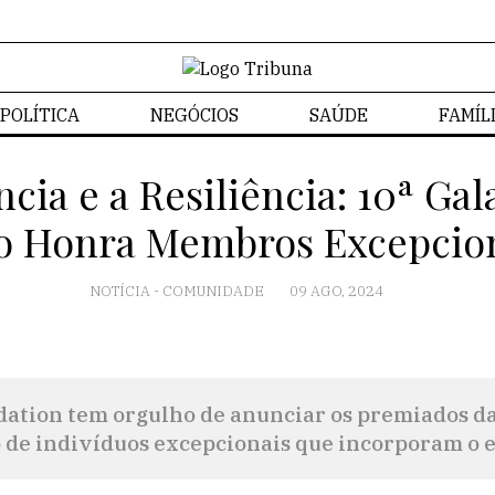
POLÍTICA
NEGÓCIOS
SAÚDE
FAMÍL
cia e a Resiliência: 10ª Ga
o Honra Membros Excepcio
NOTÍCIA
-
COMUNIDADE
09 AGO, 2024
tion tem orgulho de anunciar os premiados da
de indivíduos excepcionais que incorporam o e