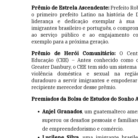
Prêmio de Estrela Ascendente:
Prefeito Rob
o primeiro prefeito Latino na história de
liderança e dedicação exemplar à sua
imigrantes brasileiro e português, o compro
ao serviço público e ao engajamento co
exemplo para a próxima geração.
Prêmio de Herói Comunitário:
O Cent
Educação (CEE) – Antes conhecido como 
Greater Danbury, o CEE tem sido um sistema d
violência doméstica e sexual na regi
duradouro a servir imigrantes e empodera
recipiente merecedor desse prêmio.
Premiados da Bolsa de Estudos do Sonho 
Anjel Granados
, um guatemalteco amer
superou os desafios pessoais e familia
de empreendedorismo e comércio.
Lucilene Silva
, uma imigrante brasil