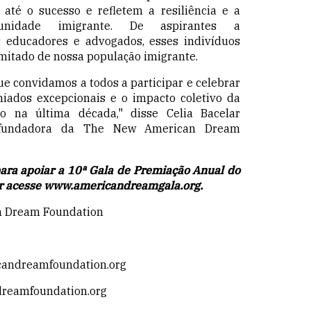
até o sucesso e refletem a resiliência e a
unidade imigrante. De aspirantes a
 educadores e advogados, esses indivíduos
mitado de nossa população imigrante.
ue convidamos a todos a participar e celebrar
iados excepcionais e o impacto coletivo da
 na última década," disse Celia Bacelar
e fundadora da The New American Dream
para apoiar a 10ª Gala de Premiação Anual do
r acesse
www.americandreamgala.org
.
n Dream Foundation
candreamfoundation.org
dreamfoundation.org