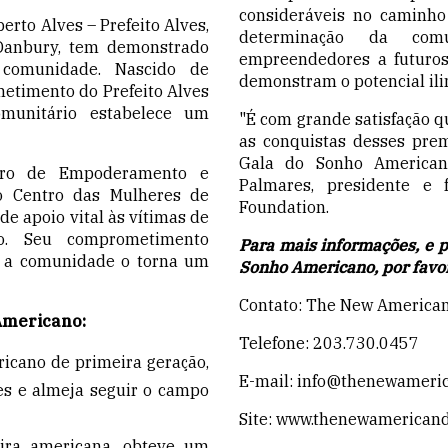
consideráveis no caminho 
erto Alves – Prefeito Alves,
determinação da com
 Danbury, tem demonstrado
empreendedores a futuros
 comunidade. Nascido de
demonstram o potencial ili
metimento do Prefeito Alves
munitário estabelece um
"É com grande satisfação q
as conquistas desses prem
Gala do Sonho Americano
ro de Empoderamento e
Palmares, presidente 
o Centro das Mulheres de
Foundation.
e apoio vital às vítimas de
ão. Seu comprometimento
Para mais informações, e 
r a comunidade o torna um
Sonho Americano, por favo
Contato: The New America
Americano:
Telefone: 203.730.0457
icano de primeira geração,
E-mail: info@thenewameri
res e almeja seguir o campo
Site: www.thenewamerican
eira americana, obteve um