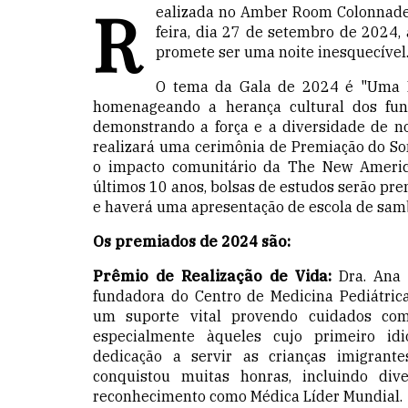
R
ealizada no Amber Room Colonnade 
feira, dia 27 de setembro de 2024,
promete ser uma noite inesquecível
O tema da Gala de 2024 é "Uma Noi
homenageando a herança cultural dos fun
demonstrando a força e a diversidade de n
realizará uma cerimônia de Premiação do S
o impacto comunitário da The New Ameri
últimos 10 anos, bolsas de estudos serão pre
e haverá uma apresentação de escola de sam
Os premiados de 2024 são:
Prêmio de Realização de Vida:
Dra. Ana 
fundadora do Centro de Medicina Pediátric
um suporte vital provendo cuidados com
especialmente àqueles cujo primeiro id
dedicação a servir as crianças imigran
conquistou muitas honras, incluindo di
reconhecimento como Médica Líder Mundial.