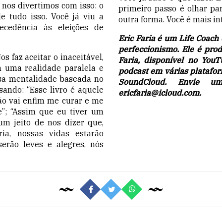
 nos divertimos com isso: o
primeiro passo é olhar pa
de tudo isso. Você já viu a
outra forma. Você é mais
in
cedência às eleições de
Eric Faria é um Life Coac
perfeccionismo. Ele é pro
s faz aceitar o inaceitável,
Faria
, disponível no
YouT
m uma realidade paralela e
podcast em várias platafo
ssa mentalidade baseada no
SoundCloud
. Envie um
ndo: “Esse livro é aquele
ericfaria@icloud.com
.
ão vai enfim me curar e me
e”; “Assim que eu tiver um
um jeito de nos dizer que,
ia, nossas vidas estarão
 serão
leves e alegres
, nós