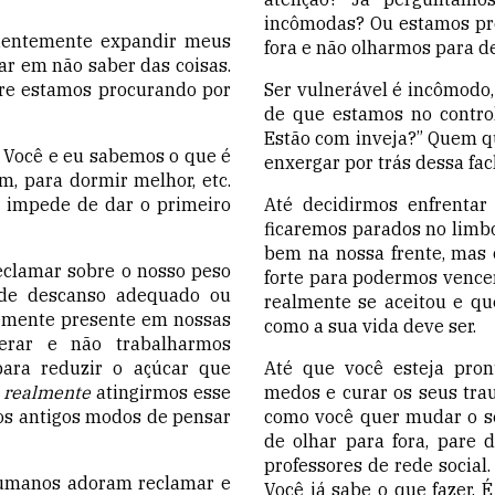
incômodas? Ou estamos pro
cientemente expandir meus
fora e não olharmos para d
r em não saber das coisas.
re estamos procurando por
Ser vulnerável é incômodo
de que estamos no contro
Estão com inveja?” Quem 
. Você e eu sabemos o que é
enxergar por trás dessa fa
, para dormir melhor, etc.
s impede de dar o primeiro
Até decidirmos enfrentar
ficaremos parados no limb
bem na nossa frente, mas
eclamar sobre o nosso peso
forte para podermos vence
e de descanso adequado ou
realmente se aceitou e q
emente presente em nossas
como a sua vida deve ser.
erar e não trabalharmos
ra reduzir o açúcar que
Até que você esteja pront
s
realmente
atingirmos esse
medos e curar os seus tra
s antigos modos de pensar
como você quer mudar o se
de olhar para fora, pare 
professores de rede social.
manos adoram reclamar e
Você já sabe o que fazer. 