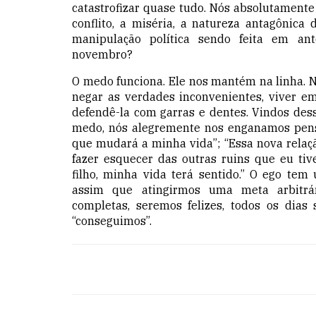
catastrofizar quase tudo. Nós absolutamente
conflito, a miséria, a natureza antagônica 
manipulação política
sendo feita em ante
novembro?
O medo funciona. Ele nos mantém
na linha.
No
negar as verdades inconvenientes, viver e
defendê-la com garras e dentes. Vindos de
medo, nós alegremente nos enganamos pensa
que muda
rá
a minha vida”; “Essa nova relaç
fazer esquecer das outras ruins que eu tiv
filho, minha vida terá sentido.” O ego tem 
assim que atingirmos uma meta arbitrár
completas, seremos felizes, todos os dias
“conseguimos”.