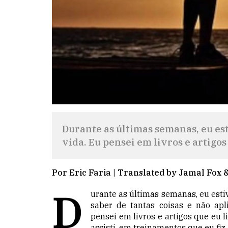
Durante as últimas semanas, eu es
vida. Eu pensei em livros e artigos
Por Eric Faria | Translated by Jamal Fox &
D
urante as últimas semanas, eu est
saber de tantas coisas e não apl
pensei em livros e artigos que eu 
assisti, em treinamentos que eu fiz