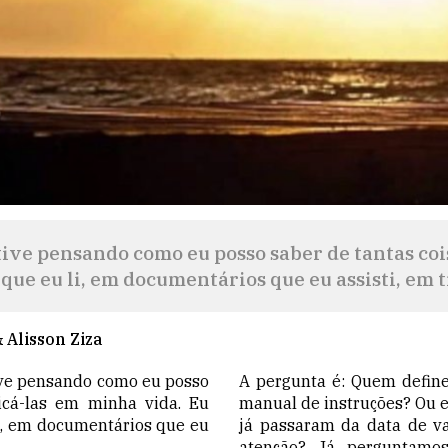
tive pensando como eu posso saber de tantas coi
 que eu li, em documentários que eu assisti, em 
 Alisson Ziza
ive pensando como eu posso
A pergunta é: Quem defin
icá-las em minha vida. Eu
manual de instruções? Ou 
li, em documentários que eu
já passaram da data de v
.
atenção? Já perguntamo