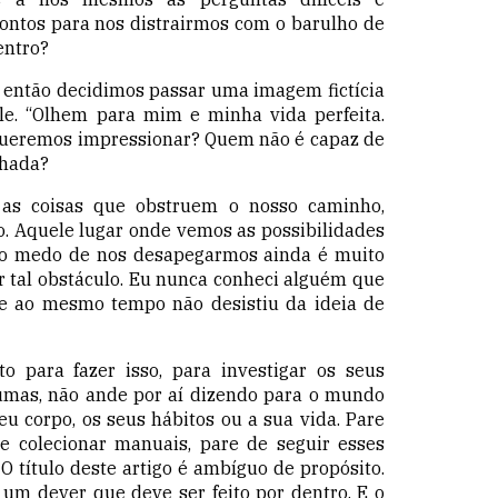
ntos para nos distrairmos com o barulho de
entro?
, então decidimos passar uma imagem fictícia
le. “Olhem para mim e minha vida perfeita.
queremos impressionar? Quem não é capaz de
chada?
 as coisas
que obstruem o nosso caminho
,
o. Aquele lugar onde vemos as possibilidades
 o medo de nos desapegarmos ainda é muito
r tal obstáculo. Eu nunca conheci alguém que
ue ao mesmo tempo não desistiu da ideia de
o para fazer isso, para investigar os seus
umas, não ande por aí dizendo para o mundo
u corpo, os seus hábitos ou a sua vida. Pare
de colecionar manuais, pare de seguir esses
 O título deste artigo é ambíguo de propósito.
É um dever que deve ser feito por dentro. E o