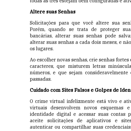
todas as três estejam bem configuradas e ativ
Altere suas Senhas
Solicitações para que você altere sua s
Porém, quando se trata de proteger sua
bancárias, alterar suas senhas pode salv
alterar suas senhas
a cada dois meses
, e nã
os lugares.
Ao escolher novas senhas, crie senhas forte
caracteres, que misturem letras minúscula
números, e que sejam consideravelmente 
passadas.
Cuidado com Sites Falsos e Golpes de Iden
O crime virtual infelizmente está vivo e ati
virtuais desenvolvem novos esquemas e 
identidade digital e acessar suas contas p
aceite solicitações de aplicativos e si
autenticar ou compartilhar suas credenciais