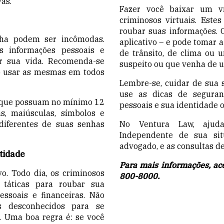
as.
Fazer você baixar um v
criminosos virtuais. Este
roubar suas informações. 
enha podem ser incômodas.
aplicativo – e pode tomar a
s informações pessoais e
de trânsito, de clima ou 
ar sua vida. Recomenda-se
suspeito ou que venha de u
o
usar a
s mesmas em todos
Lembre-se, cuidar de sua 
use as dicas de seguran
s que possuam no mínimo 12
pessoais e sua identidade o
s, maiúsculas, símbolos e
diferentes de suas senhas
No Ventura Law, ajuda
Independente de sua sit
advogado, e as consultas d
tidade
Para mais informações, a
vo. Todo dia, os criminosos
800-8000.
táticas para roubar sua
essoais e financeiras. Não
tes desconhecidos para se
. Uma boa regra é: se você