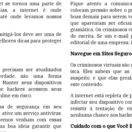
et se tornou uma parte de
Fique atento a comunic
dias, a internet é onde
colocam pressão sobre o p
 até onde levamos nossos
boas demais para serem ve
que aparentam ser oficia
gramática. Os criminosos v
mitigá-los deve ser uma de
de escrita. Se um e-mail 
elhores dicas para proteger
editorial
de uma empresa; is
Navegue em Sites Seguro
Os criminosos virtuais sã
 precisam ser atualizados
isca. Eles sabem que as
erdade, são uma forma
suspeito, e que elas ger
 Manter seus dispositivos
este conteúdo.
ue hackers acessem seus
line em risco.
A internet está repleta de 
infectar seu dispositivo c
icas de segurança em seu
resistir à tentação de vi
u ative um serviço antivírus.
nenhuma chance aos hacke
ernos venham com essas
ma boa ideia garantir que
Cuidado com o que Você 