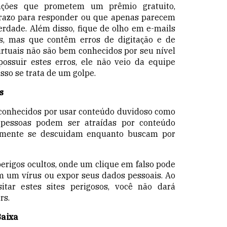
ações que prometem um prêmio gratuito,
razo para responder
ou que apenas parecem
rdade. Além disso, fique de olho em e-mails
is, mas que contêm erros de digitação e de
irtuais não são bem conhecidos por seu nível
possuir estes erros, ele não veio da equipe
so se trata de um golpe.
s
o conhecidos por usar conteúdo duvidoso como
 pessoas podem ser atraídas por conteúdo
almente se descuidam enquanto buscam por
perigos ocultos, onde um clique em falso pode
om um vírus ou expor seus dados pessoais. Ao
sitar estes sites perigosos, você não dará
rs.
Baixa