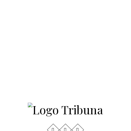
Convite para a Meia
4
Maratona de Newtown
Líderes Comunitários e
Estudantes Entre os
Homenageados da Gala
American Dream