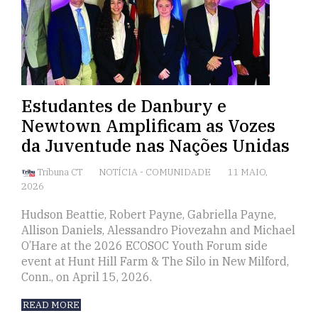
Estudantes de Danbury e
Newtown Amplificam as Vozes
da Juventude nas Nações Unidas
Tribuna CT
NOTÍCIA
-
COMUNIDADE
11 MAIO,
2026
Hudson Beattie, Robert Payne, Gabriella Payne,
Allison Daniels, Alessandro Piovezahn and Michael
O’Hare at the 2026 ECOSOC Youth Forum side
event at Hunt Hill Farm & The Silo in New Milford,
Conn., on April 15, 2026.
READ MORE