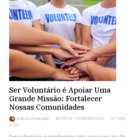
Ser Voluntário é Apoiar Uma
Grande Missão: Fortalecer
Nossas Comunidades
Izabela Bonzanini
NOTÍCIA
-
COMUNIDADE
27 DEZ,
2024
Ser voluntário é geralmente visto como um ato de