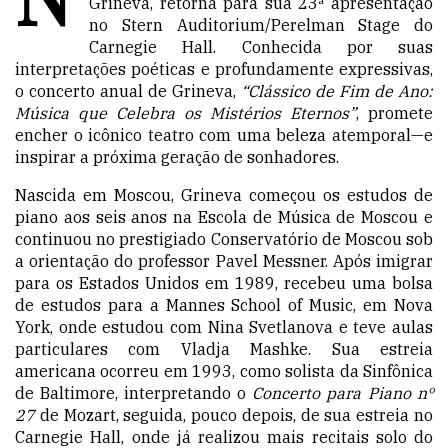
Grineva, retorna para sua 23ª apresentação
no Stern Auditorium/Perelman Stage do
Carnegie Hall. Conhecida por suas
interpretações poéticas e profundamente expressivas,
o concerto anual de Grineva,
“Clássico de Fim de Ano:
Música que Celebra os Mistérios Eternos”
, promete
encher o icônico teatro com uma beleza atemporal—e
inspirar a próxima geração de sonhadores.
Nascida em Moscou, Grineva começou os estudos de
piano aos seis anos na Escola de Música de Moscou e
continuou no prestigiado Conservatório de Moscou sob
a orientação do professor Pavel Messner. Após imigrar
para os Estados Unidos em 1989, recebeu uma bolsa
de estudos para a Mannes School of Music, em Nova
York, onde estudou com Nina Svetlanova e teve aulas
particulares com Vladja Mashke. Sua estreia
americana ocorreu em 1993, como solista da Sinfônica
de Baltimore, interpretando o
Concerto para Piano nº
27
de Mozart, seguida, pouco depois, de sua estreia no
Carnegie Hall, onde já realizou mais recitais solo do