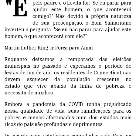
"E
pelo padre e o Levita foi: 'Se eu parar para
ajudar este homem, o que acontecerá
comigo?' Mas devido à própria natureza
de sua preocupação, o Bom Samaritano
inverteu a pergunta: 'Se eu não parar para ajudar este
homem, o que acontecerá com ele?”
Martin Luther King Jr.,
Força para Amar
Enquanto
deixamos a temporada
das eleições
municipais no passado e
esperamos o período de
festas de fim de ano
, os residentes de Connecticut não
devem esquecer da popu
lação crescente no
estado que vive abaixo da linha de pobreza e
necessita de auxílios.
Embora a pandemia da COVID tenha prejudicado
nossa qualidade de vida, suas ramificações para os
pobres e menos afortunados num dos estados mais
ricos do país são profundas e deprimentes.
De acordo com estatísticas compiladas pelo Foco na