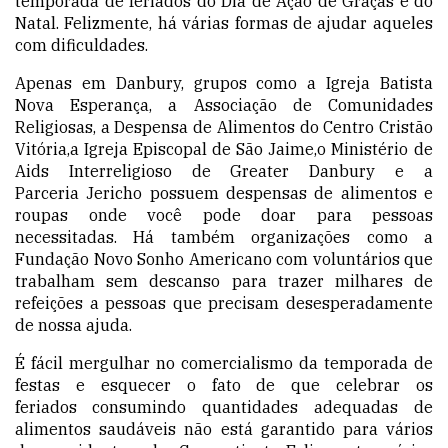
temporada de feriados do Dia de Ação de Graças e do
Natal. Felizmente, há várias formas
de ajudar
aqueles
com dificuldades.
Apenas em Danbury, grupos como a
Igreja Batista
Nova Esperança
, a Associação de Comunidades
Religiosas, a Despensa de Alimentos do Centro Cristão
Vitória,a
Igreja Episcopal de São Jaime
,o
Ministério de
Aids Interreligioso de Greater Danbury
e a
Parceria Jericho possuem despensas de alimentos e
roupas onde você pode doar para pessoas
necessitadas. Há também organizações como a
Fundação Novo Sonho Americano com voluntários que
trabalham sem descanso para trazer milhares de
refeições a pessoas que precisam desesperadamente
de nossa ajuda.
É fácil mergulhar no comercialismo da
temporada de
festas
e esquecer o fato de que celebrar os
feriados
consumindo
quantidades adequadas de
alimentos saudáveis não está garantido para vários