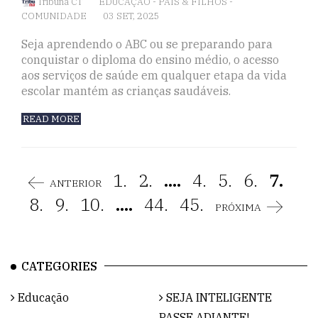
Tribuna CT
EDUCAÇÃO
-
PAIS & FILHOS
-
COMUNIDADE
03 SET, 2025
Seja aprendendo o ABC ou se preparando para
conquistar o diploma do ensino médio, o acesso
aos serviços de saúde em qualquer etapa da vida
escolar mantém as crianças saudáveis.
READ MORE
1.
2.
....
4.
5.
6.
7.
ANTERIOR
8.
9.
10.
....
44.
45.
PRÓXIMA
CATEGORIES
Educação
SEJA INTELIGENTE
PASSE ADIANTE!